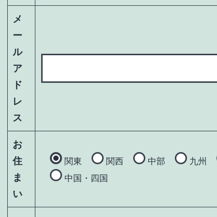
メ
ー
ル
ア
ド
レ
ス
お
住
関東
関西
中部
九州
ま
中国・四国
い