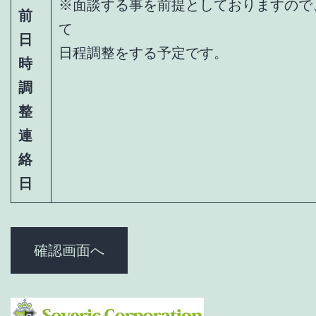
※面談する事を前提としておりますので
前
て
日
日程調整をする予定です。
時
調
整
連
絡
日