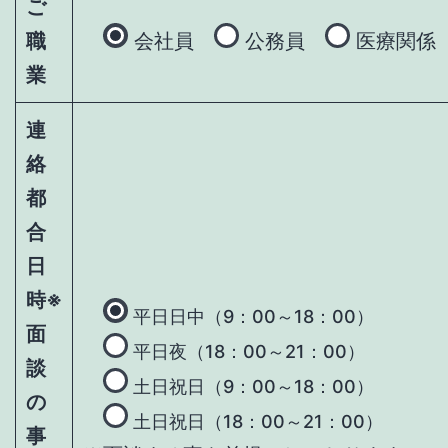
ご
職
会社員
公務員
医療関係
業
連
絡
都
合
日
時
※
平日日中（9：00～18：00）
面
平日夜（18：00～21：00）
談
土日祝日（9：00～18：00）
の
土日祝日（18：00～21：00）
事