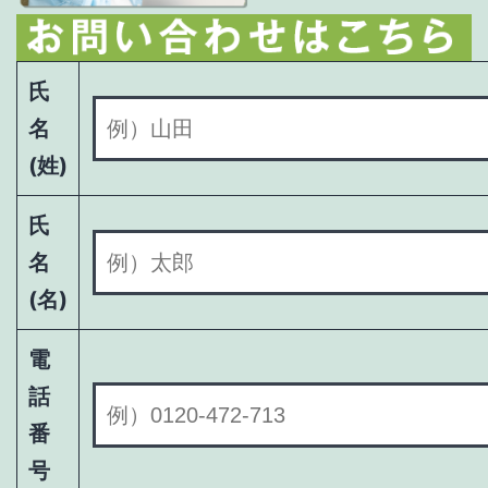
氏
名
(姓)
氏
名
(名)
電
話
番
号