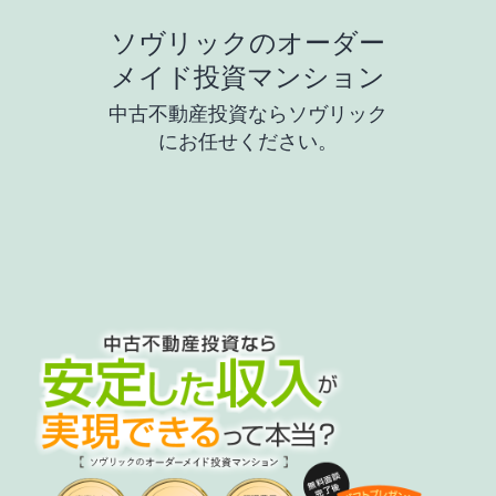
コ
ソヴリックのオーダー
ン
メイド投資マンション
テ
中古不動産投資ならソヴリック
ン
にお任せください。
ツ
へ
ス
キ
ッ
プ